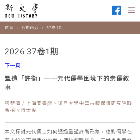
首頁
各期內容
37卷1期
2026 37卷1期
下一頁
塑造「許衡」──元代儒學困境下的崇儒敘
事
張慧清 / 上海圖書館、復旦大學中華古籍保護研究院聯
合招收博士後
本文探討元代儒士如何通過重塑許衡形象，應對儒學在