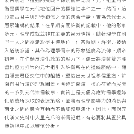
蒙古統治下遭遇的挑戰。傳統觀點認為，元世祖重用許
衡是儒學在元代地位回升的標誌性事件之一。然而，這
段蒙古君主與理學鉅儒之間的遇合佳話，實為元代士人
層累建構的結果。在早期有關許衡的記載中，他的形象
多元，理學成就並非其主要的身分標識。隨著理學在朝
野士人之間逐漸取得主導地位，仁宗時期，許衡方被納
入道統系譜，其作為理學儒宗的形象遂廣為流傳。順帝
初年，在伯顏反漢化政策的壓力下，儒士將漢蒙雙方陣
營均極力推崇的元世祖引入許衡所在的道統脈絡中，藉
由隱去君臣交往中的齟齬，塑造出元世祖尊儒重道、許
衡得君行道的理想圖景。圍繞許衡這一核心符號而展開
的一系列元代崇儒敘事，實質上是元儒為應對儒學邊緣
化危機所採取的表達策略，並隨著理學影響力的消長與
南北之間的競合互動而不斷調整與演化。因此，面對元
代漢文史料中大量充斥的崇儒記載，有必要將其置於具
體語境中加以審慎分析。