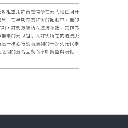
元世祖重用許衡是儒學在元代地位回升
結果。在早期有關許衡的記載中，他的
時期，許衡方被納入道統系譜，其作為
力推崇的元世祖引入許衡所在的道統脈
衡這一核心符號而展開的一系列元代崇
北之間的競合互動而不斷調整與演化。