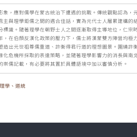
形象，應對儒學在蒙古統治下遭遇的挑戰。傳統觀點認為，
君主與理學鉅儒之間的遇合佳話，實為元代士人層累建構的
分標識。隨著理學在朝野士人之間逐漸取得主導地位，仁宗
年，在伯顏反漢化政策的壓力下，儒士將漢蒙雙方陣營均極
塑造出元世祖尊儒重道、許衡得君行道的理想圖景。圍繞許
緣化危機所採取的表達策略，並隨著理學影響力的消長與南
的崇儒記載，有必要將其置於具體語境中加以審慎分析。
、理學、道統