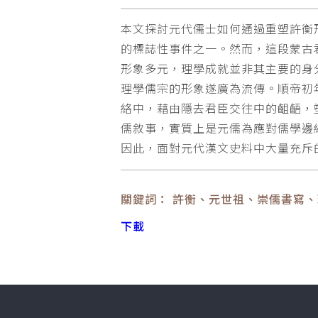
本文探討元代儒士如何通過重塑許衡
的標誌性事件之一。然而，這段蒙古
形象多元，理學成就並非其主要的身
理學儒宗的形象遂廣為流傳。順帝初
絡中，藉由隱去君臣交往中的齟齬，
儒敘事，實質上是元儒為應對儒學邊
因此，面對元代漢文史料中大量充斥
關鍵詞： 許衡、元世祖、崇儒書寫
下載