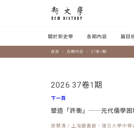
關於新史學
各期內容
篇目
首頁
各期內容
37卷1期
2026 37卷1期
下一頁
塑造「許衡」──元代儒學困
張慧清 / 上海圖書館、復旦大學中