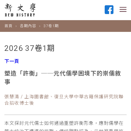
首頁
各期內容
37卷1期
2026 37卷1期
下一頁
塑造「許衡」──元代儒學困境下的崇儒敘
事
張慧清 / 上海圖書館、復旦大學中華古籍保護研究院聯
合招收博士後
本文探討元代儒士如何通過重塑許衡形象，應對儒學在