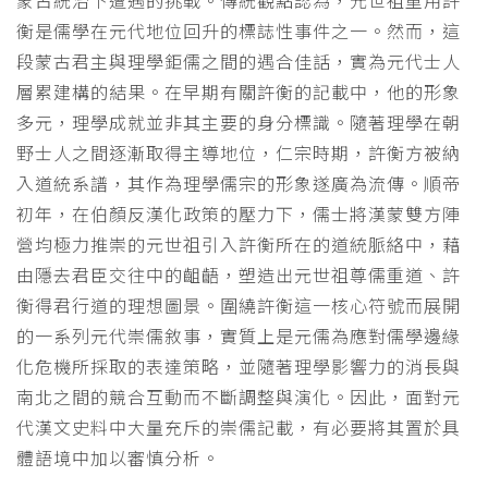
蒙古統治下遭遇的挑戰。傳統觀點認為，元世祖重用許
衡是儒學在元代地位回升的標誌性事件之一。然而，這
段蒙古君主與理學鉅儒之間的遇合佳話，實為元代士人
層累建構的結果。在早期有關許衡的記載中，他的形象
多元，理學成就並非其主要的身分標識。隨著理學在朝
野士人之間逐漸取得主導地位，仁宗時期，許衡方被納
入道統系譜，其作為理學儒宗的形象遂廣為流傳。順帝
初年，在伯顏反漢化政策的壓力下，儒士將漢蒙雙方陣
營均極力推崇的元世祖引入許衡所在的道統脈絡中，藉
由隱去君臣交往中的齟齬，塑造出元世祖尊儒重道、許
衡得君行道的理想圖景。圍繞許衡這一核心符號而展開
的一系列元代崇儒敘事，實質上是元儒為應對儒學邊緣
化危機所採取的表達策略，並隨著理學影響力的消長與
南北之間的競合互動而不斷調整與演化。因此，面對元
代漢文史料中大量充斥的崇儒記載，有必要將其置於具
體語境中加以審慎分析。