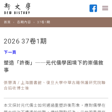
首頁
各期內容
37卷1期
2026 37卷1期
下一頁
塑造「許衡」──元代儒學困境下的崇儒敘
事
張慧清 / 上海圖書館、復旦大學中華古籍保護研究院聯
合招收博士後
本文探討元代儒士如何通過重塑許衡形象，應對儒學在