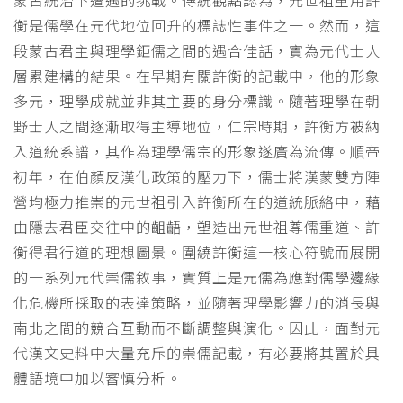
蒙古統治下遭遇的挑戰。傳統觀點認為，元世祖重用許
衡是儒學在元代地位回升的標誌性事件之一。然而，這
段蒙古君主與理學鉅儒之間的遇合佳話，實為元代士人
層累建構的結果。在早期有關許衡的記載中，他的形象
多元，理學成就並非其主要的身分標識。隨著理學在朝
野士人之間逐漸取得主導地位，仁宗時期，許衡方被納
入道統系譜，其作為理學儒宗的形象遂廣為流傳。順帝
初年，在伯顏反漢化政策的壓力下，儒士將漢蒙雙方陣
營均極力推崇的元世祖引入許衡所在的道統脈絡中，藉
由隱去君臣交往中的齟齬，塑造出元世祖尊儒重道、許
衡得君行道的理想圖景。圍繞許衡這一核心符號而展開
的一系列元代崇儒敘事，實質上是元儒為應對儒學邊緣
化危機所採取的表達策略，並隨著理學影響力的消長與
南北之間的競合互動而不斷調整與演化。因此，面對元
代漢文史料中大量充斥的崇儒記載，有必要將其置於具
體語境中加以審慎分析。