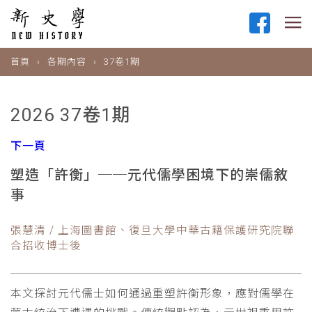
首頁
各期內容
37卷1期
2026 37卷1期
下一頁
塑造「許衡」──元代儒學困境下的崇儒敘
事
張慧清 / 上海圖書館、復旦大學中華古籍保護研究院聯
合招收博士後
本文探討元代儒士如何通過重塑許衡形象，應對儒學在