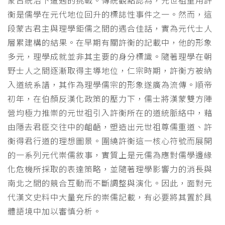
蒙古統治下遭遇的挑戰。傳統觀點認為，元世祖重用許
衡是儒學在元代地位回升的標誌性事件之一。然而，這
段蒙古君主與理學鉅儒之間的遇合佳話，實為元代士人
層累建構的結果。在早期有關許衡的記載中，他的形象
多元，理學成就並非其主要的身分標識。隨著理學在朝
野士人之間逐漸取得主導地位，仁宗時期，許衡方被納
入道統系譜，其作為理學儒宗的形象遂廣為流傳。順帝
初年，在伯顏反漢化政策的壓力下，儒士將漢蒙雙方陣
營均極力推崇的元世祖引入許衡所在的道統脈絡中，藉
由隱去君臣交往中的齟齬，塑造出元世祖尊儒重道、許
衡得君行道的理想圖景。圍繞許衡這一核心符號而展開
的一系列元代崇儒敘事，實質上是元儒為應對儒學邊緣
化危機所採取的表達策略，並隨著理學影響力的消長與
南北之間的競合互動而不斷調整與演化。因此，面對元
代漢文史料中大量充斥的崇儒記載，有必要將其置於具
體語境中加以審慎分析。