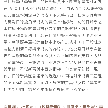
予目錄學「學術史」的任務與責任。圖書館學者杜定友
在1930年出版的《校讎新義》，一直被誤判為這股學術
史式目錄學潮流中的代表。本文將指出，杜定友其實極
力反對目錄擔負學術史的責任。他認為，現代目錄學之
本質與任務應該是以書籍為主的資訊登記，方便圖書館
與讀者稽查與利用。若在目錄中摻入學術歷史源流的考
量，將阻礙甚至抵銷目錄本來應有之功能。不同於杜定
友極力劃清目錄與學術史的界線，其他投身目錄學與圖
書館建設的學者都不同程度，以不同的方式支持、吸納
「辨章學術，考鏡源流」的理念。杜定友與他們的差異
與爭論，看似新舊與中西的衝突，但其實是建設「現
代」目錄學與圖書館學的過程中，兩種對學術資訊管理
的不同構想與實踐。同時，雙方的差異也反映了學者如
何面對中國目錄學的學術遺產與遺留下的問題。
關鍵詞： 杜定友、《校讎新義》、目錄學、章學誠、辨