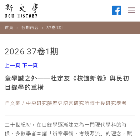
首頁
各期內容
37卷1期
2026 37卷1期
上一頁
下一頁
章學誠之外──杜定友《校讎新義》與民初
目錄學的重構
丘文豪 / 中央研究院歷史語言研究所博士後研究學者
二十世紀初，在目錄學逐漸建立為一門現代學科的時
候，多數學者本諸「辨章學術，考鏡源流」的理念，賦