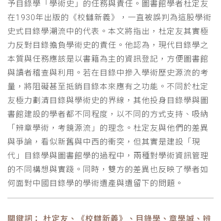
予目錄學「學術史」的任務與責任。圖書館學者杜定友
在1930年出版的《校讎新義》，一直被誤判為這股學術
史式目錄學潮流中的代表。本文將指出，杜定友其實極
力反對目錄擔負學術史的責任。他認為，現代目錄學之
本質與任務應該是以書籍為主的資訊登記，方便圖書館
與讀者稽查與利用。若在目錄中摻入學術歷史源流的考
量，將阻礙甚至抵銷目錄本來應有之功能。不同於杜定
友極力劃清目錄與學術史的界線，其他投身目錄學與圖
書館建設的學者都不同程度，以不同的方式支持、吸納
「辨章學術，考鏡源流」的理念。杜定友與他們的差異
與爭論，看似新舊與中西的衝突，但其實是建設「現
代」目錄學與圖書館學的過程中，兩種對學術資訊管理
的不同構想與實踐。同時，雙方的差異也反映了學者如
何面對中國目錄學的學術遺產與遺留下的問題。
關鍵詞： 杜定友、《校讎新義》、目錄學、章學誠、辨