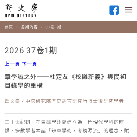
首頁
各期內容
37卷1期
2026 37卷1期
上一頁
下一頁
章學誠之外──杜定友《校讎新義》與民初
目錄學的重構
丘文豪 / 中央研究院歷史語言研究所博士後研究學者
二十世紀初，在目錄學逐漸建立為一門現代學科的時
候，多數學者本諸「辨章學術，考鏡源流」的理念，賦