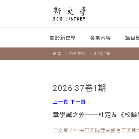
關於新史學
各期內容
篇目
首頁
各期內容
37卷1期
2026 37卷1期
上一頁
下一頁
章學誠之外──杜定友《校讎
丘文豪 / 中央研究院歷史語言研究