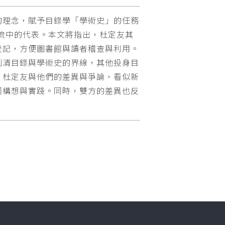
的理念，賦予目錄學「學術史」的任務
潮流中的代表。本文將指出，杜定友其
登記，方便圖書館與讀者稽查與利用。
劃清目錄與學術史的界線，其他投身目
。杜定友與他們的差異與爭論，看似新
同構想與實踐。同時，雙方的差異也反