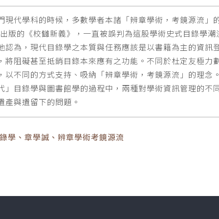
門現代學科的時候，多數學者本諸「辨章學術，考鏡源流」
0年出版的《校讎新義》，一直被誤判為這股學術史式目錄學
他認為，現代目錄學之本質與任務應該是以書籍為主的資訊
，將阻礙甚至抵銷目錄本來應有之功能。不同於杜定友極力
，以不同的方式支持、吸納「辨章學術，考鏡源流」的理念
代」目錄學與圖書館學的過程中，兩種對學術資訊管理的不
遺產與遺留下的問題。
目錄學、章學誠、辨章學術考鏡源流