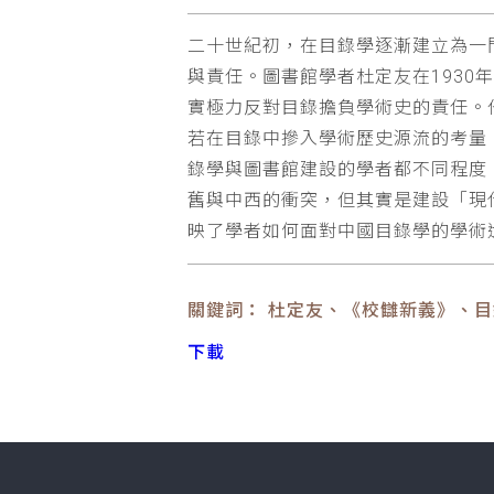
二十世紀初，在目錄學逐漸建立為一
與責任。圖書館學者杜定友在193
實極力反對目錄擔負學術史的責任。
若在目錄中摻入學術歷史源流的考量
錄學與圖書館建設的學者都不同程度
舊與中西的衝突，但其實是建設「現
映了學者如何面對中國目錄學的學術
關鍵詞： 杜定友、《校讎新義》、
下載