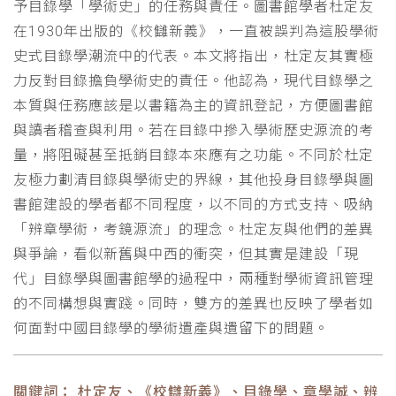
予目錄學「學術史」的任務與責任。圖書館學者杜定友
在1930年出版的《校讎新義》，一直被誤判為這股學術
史式目錄學潮流中的代表。本文將指出，杜定友其實極
力反對目錄擔負學術史的責任。他認為，現代目錄學之
本質與任務應該是以書籍為主的資訊登記，方便圖書館
與讀者稽查與利用。若在目錄中摻入學術歷史源流的考
量，將阻礙甚至抵銷目錄本來應有之功能。不同於杜定
友極力劃清目錄與學術史的界線，其他投身目錄學與圖
書館建設的學者都不同程度，以不同的方式支持、吸納
「辨章學術，考鏡源流」的理念。杜定友與他們的差異
與爭論，看似新舊與中西的衝突，但其實是建設「現
代」目錄學與圖書館學的過程中，兩種對學術資訊管理
的不同構想與實踐。同時，雙方的差異也反映了學者如
何面對中國目錄學的學術遺產與遺留下的問題。
關鍵詞： 杜定友、《校讎新義》、目錄學、章學誠、辨