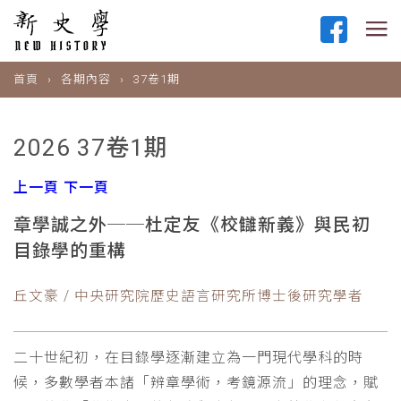
首頁
各期內容
37卷1期
2026 37卷1期
上一頁
下一頁
章學誠之外──杜定友《校讎新義》與民初
目錄學的重構
丘文豪 / 中央研究院歷史語言研究所博士後研究學者
二十世紀初，在目錄學逐漸建立為一門現代學科的時
候，多數學者本諸「辨章學術，考鏡源流」的理念，賦