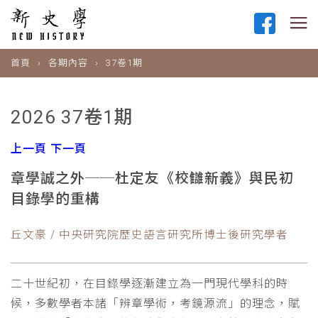
首頁
各期內容
37卷1期
2026 37卷1期
上一頁
下一頁
章學誠之外──杜定友《校讎新義》與民初
目錄學的重構
丘文豪 / 中央研究院歷史語言研究所博士後研究學者
二十世紀初，在目錄學逐漸建立為一門現代學科的時
候，多數學者本諸「辨章學術，考鏡源流」的理念，賦