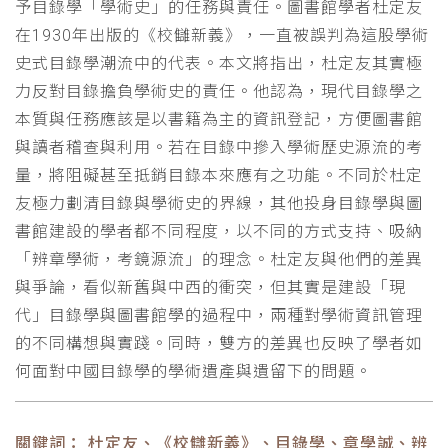
予目錄學「學術史」的任務與責任。圖書館學者杜定友
在1930年出版的《校讎新義》，一直被誤判為這股學術
史式目錄學潮流中的代表。本文將指出，杜定友其實極
力反對目錄擔負學術史的責任。他認為，現代目錄學之
本質與任務應該是以書籍為主的資訊登記，方便圖書館
與讀者稽查與利用。若在目錄中摻入學術歷史源流的考
量，將阻礙甚至抵銷目錄本來應有之功能。不同於杜定
友極力劃清目錄與學術史的界線，其他投身目錄學與圖
書館建設的學者都不同程度，以不同的方式支持、吸納
「辨章學術，考鏡源流」的理念。杜定友與他們的差異
與爭論，看似新舊與中西的衝突，但其實是建設「現
代」目錄學與圖書館學的過程中，兩種對學術資訊管理
的不同構想與實踐。同時，雙方的差異也反映了學者如
何面對中國目錄學的學術遺產與遺留下的問題。
關鍵詞： 杜定友、《校讎新義》、目錄學、章學誠、辨