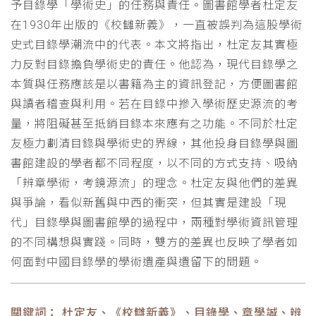
予目錄學「學術史」的任務與責任。圖書館學者杜定友
在1930年出版的《校讎新義》，一直被誤判為這股學術
史式目錄學潮流中的代表。本文將指出，杜定友其實極
力反對目錄擔負學術史的責任。他認為，現代目錄學之
本質與任務應該是以書籍為主的資訊登記，方便圖書館
與讀者稽查與利用。若在目錄中摻入學術歷史源流的考
量，將阻礙甚至抵銷目錄本來應有之功能。不同於杜定
友極力劃清目錄與學術史的界線，其他投身目錄學與圖
書館建設的學者都不同程度，以不同的方式支持、吸納
「辨章學術，考鏡源流」的理念。杜定友與他們的差異
與爭論，看似新舊與中西的衝突，但其實是建設「現
代」目錄學與圖書館學的過程中，兩種對學術資訊管理
的不同構想與實踐。同時，雙方的差異也反映了學者如
何面對中國目錄學的學術遺產與遺留下的問題。
關鍵詞： 杜定友、《校讎新義》、目錄學、章學誠、辨