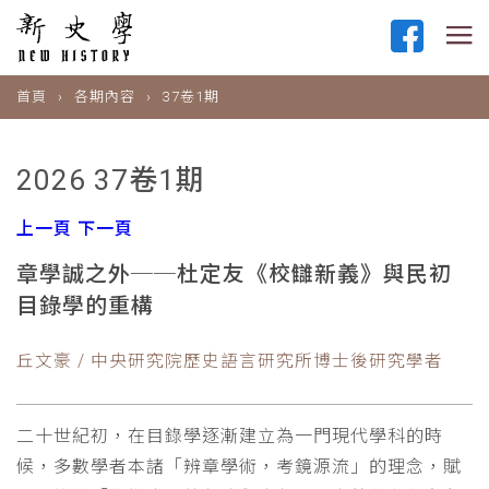
首頁
各期內容
37卷1期
2026 37卷1期
上一頁
下一頁
章學誠之外──杜定友《校讎新義》與民初
目錄學的重構
丘文豪 / 中央研究院歷史語言研究所博士後研究學者
二十世紀初，在目錄學逐漸建立為一門現代學科的時
候，多數學者本諸「辨章學術，考鏡源流」的理念，賦