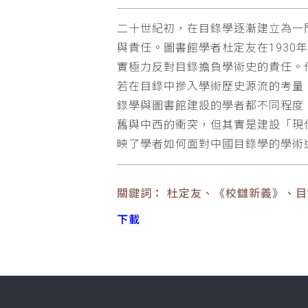
二十世紀初，在目錄學逐漸建立為一
與責任。圖書館學者杜定友在193
實極力反對目錄擔負學術史的責任。
若在目錄中摻入學術歷史源流的考量
錄學與圖書館建設的學者都不同程度
舊與中西的衝突，但其實是建設「現
映了學者如何面對中國目錄學的學術
關鍵詞： 杜定友、《校讎新義》、
下載