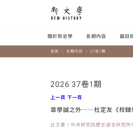
關於新史學
各期內容
篇目
首頁
各期內容
37卷1期
2026 37卷1期
上一頁
下一頁
章學誠之外──杜定友《校讎
丘文豪 / 中央研究院歷史語言研究