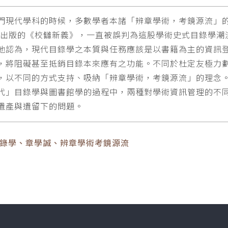
門現代學科的時候，多數學者本諸「辨章學術，考鏡源流」
0年出版的《校讎新義》，一直被誤判為這股學術史式目錄學
他認為，現代目錄學之本質與任務應該是以書籍為主的資訊
，將阻礙甚至抵銷目錄本來應有之功能。不同於杜定友極力
，以不同的方式支持、吸納「辨章學術，考鏡源流」的理念
代」目錄學與圖書館學的過程中，兩種對學術資訊管理的不
遺產與遺留下的問題。
目錄學、章學誠、辨章學術考鏡源流