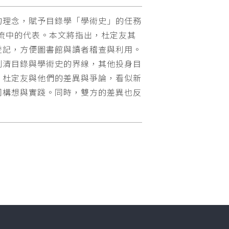
的理念，賦予目錄學「學術史」的任務
潮流中的代表。本文將指出，杜定友其
登記，方便圖書館與讀者稽查與利用。
劃清目錄與學術史的界線，其他投身目
。杜定友與他們的差異與爭論，看似新
同構想與實踐。同時，雙方的差異也反