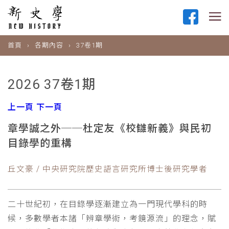
首頁
各期內容
37卷1期
2026 37卷1期
上一頁
下一頁
章學誠之外──杜定友《校讎新義》與民初
目錄學的重構
丘文豪 / 中央研究院歷史語言研究所博士後研究學者
二十世紀初，在目錄學逐漸建立為一門現代學科的時
候，多數學者本諸「辨章學術，考鏡源流」的理念，賦