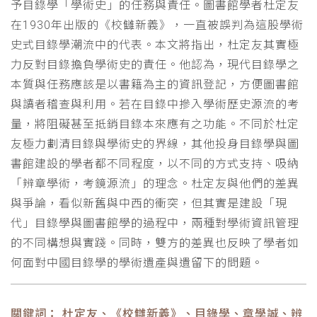
予目錄學「學術史」的任務與責任。圖書館學者杜定友
在1930年出版的《校讎新義》，一直被誤判為這股學術
史式目錄學潮流中的代表。本文將指出，杜定友其實極
力反對目錄擔負學術史的責任。他認為，現代目錄學之
本質與任務應該是以書籍為主的資訊登記，方便圖書館
與讀者稽查與利用。若在目錄中摻入學術歷史源流的考
量，將阻礙甚至抵銷目錄本來應有之功能。不同於杜定
友極力劃清目錄與學術史的界線，其他投身目錄學與圖
書館建設的學者都不同程度，以不同的方式支持、吸納
「辨章學術，考鏡源流」的理念。杜定友與他們的差異
與爭論，看似新舊與中西的衝突，但其實是建設「現
代」目錄學與圖書館學的過程中，兩種對學術資訊管理
的不同構想與實踐。同時，雙方的差異也反映了學者如
何面對中國目錄學的學術遺產與遺留下的問題。
關鍵詞： 杜定友、《校讎新義》、目錄學、章學誠、辨