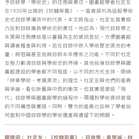
予目錄學「學術史」的任務與責任。圖書館學者杜定友
在1930年出版的《校讎新義》，一直被誤判為這股學術
史式目錄學潮流中的代表。本文將指出，杜定友其實極
力反對目錄擔負學術史的責任。他認為，現代目錄學之
本質與任務應該是以書籍為主的資訊登記，方便圖書館
與讀者稽查與利用。若在目錄中摻入學術歷史源流的考
量，將阻礙甚至抵銷目錄本來應有之功能。不同於杜定
友極力劃清目錄與學術史的界線，其他投身目錄學與圖
書館建設的學者都不同程度，以不同的方式支持、吸納
「辨章學術，考鏡源流」的理念。杜定友與他們的差異
與爭論，看似新舊與中西的衝突，但其實是建設「現
代」目錄學與圖書館學的過程中，兩種對學術資訊管理
的不同構想與實踐。同時，雙方的差異也反映了學者如
何面對中國目錄學的學術遺產與遺留下的問題。
關鍵詞： 杜定友、《校讎新義》、目錄學、章學誠、辨