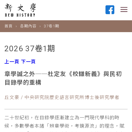
首頁
各期內容
37卷1期
2026 37卷1期
上一頁
下一頁
章學誠之外──杜定友《校讎新義》與民初
目錄學的重構
丘文豪 / 中央研究院歷史語言研究所博士後研究學者
二十世紀初，在目錄學逐漸建立為一門現代學科的時
候，多數學者本諸「辨章學術，考鏡源流」的理念，賦