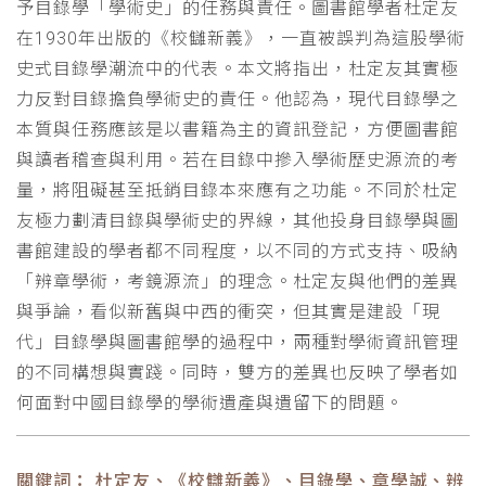
予目錄學「學術史」的任務與責任。圖書館學者杜定友
在1930年出版的《校讎新義》，一直被誤判為這股學術
史式目錄學潮流中的代表。本文將指出，杜定友其實極
力反對目錄擔負學術史的責任。他認為，現代目錄學之
本質與任務應該是以書籍為主的資訊登記，方便圖書館
與讀者稽查與利用。若在目錄中摻入學術歷史源流的考
量，將阻礙甚至抵銷目錄本來應有之功能。不同於杜定
友極力劃清目錄與學術史的界線，其他投身目錄學與圖
書館建設的學者都不同程度，以不同的方式支持、吸納
「辨章學術，考鏡源流」的理念。杜定友與他們的差異
與爭論，看似新舊與中西的衝突，但其實是建設「現
代」目錄學與圖書館學的過程中，兩種對學術資訊管理
的不同構想與實踐。同時，雙方的差異也反映了學者如
何面對中國目錄學的學術遺產與遺留下的問題。
關鍵詞： 杜定友、《校讎新義》、目錄學、章學誠、辨