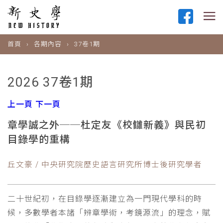
首頁
各期內容
37卷1期
2026 37卷1期
上一頁
下一頁
章學誠之外──杜定友《校讎新義》與民初
目錄學的重構
丘文豪 / 中央研究院歷史語言研究所博士後研究學者
二十世紀初，在目錄學逐漸建立為一門現代學科的時
候，多數學者本諸「辨章學術，考鏡源流」的理念，賦