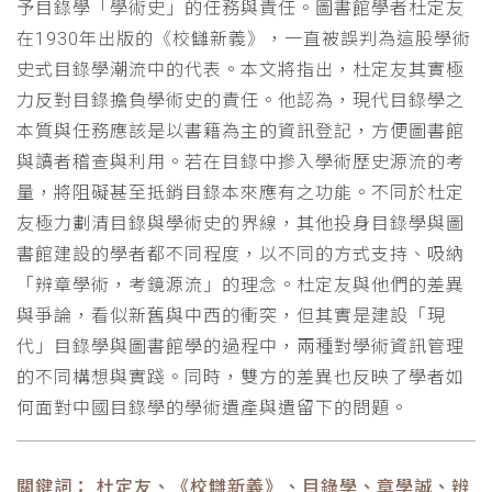
予目錄學「學術史」的任務與責任。圖書館學者杜定友
在1930年出版的《校讎新義》，一直被誤判為這股學術
史式目錄學潮流中的代表。本文將指出，杜定友其實極
力反對目錄擔負學術史的責任。他認為，現代目錄學之
本質與任務應該是以書籍為主的資訊登記，方便圖書館
與讀者稽查與利用。若在目錄中摻入學術歷史源流的考
量，將阻礙甚至抵銷目錄本來應有之功能。不同於杜定
友極力劃清目錄與學術史的界線，其他投身目錄學與圖
書館建設的學者都不同程度，以不同的方式支持、吸納
「辨章學術，考鏡源流」的理念。杜定友與他們的差異
與爭論，看似新舊與中西的衝突，但其實是建設「現
代」目錄學與圖書館學的過程中，兩種對學術資訊管理
的不同構想與實踐。同時，雙方的差異也反映了學者如
何面對中國目錄學的學術遺產與遺留下的問題。
關鍵詞： 杜定友、《校讎新義》、目錄學、章學誠、辨