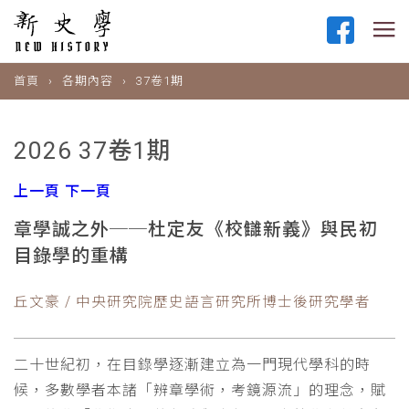
首頁
各期內容
37卷1期
2026 37卷1期
上一頁
下一頁
章學誠之外──杜定友《校讎新義》與民初
目錄學的重構
丘文豪 / 中央研究院歷史語言研究所博士後研究學者
二十世紀初，在目錄學逐漸建立為一門現代學科的時
候，多數學者本諸「辨章學術，考鏡源流」的理念，賦