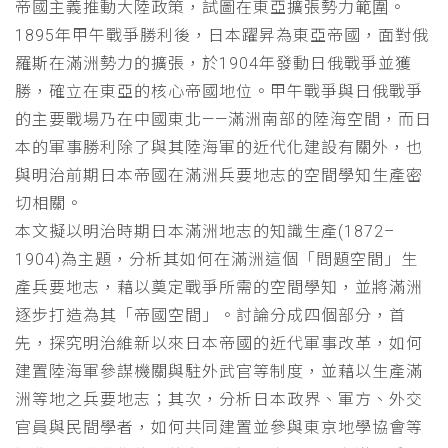
帝國主義推動大陸政策，試圖在東亞擴張勢力範圍。
1895年甲午戰爭勝利後，日本躍昇為東亞帝國，面對俄
羅斯在滿洲勢力的擴張，於1904年發動日俄戰爭並獲
勝，確立在東亞的核心帝國地位。甲午戰爭與日俄戰爭
的主要戰場乃在中國東北——滿洲南部的陸海空間，而日
本的軍事勝利除了與其陸海軍的近代化建設有關外，也
與明治前期日本帝國在滿洲兵要地志的空間學知生產密
切相關。
本文擬以明治時期日本滿洲地志的知識生產(1872–
1904)為主題，分析其如何在滿洲這個「問題空間」生
產兵要地志，藉以奠定戰爭所需的空間學知，並將滿洲
逐步打造為其「帝國空間」。討論分成四個部分，首
先，探究明治維新以來日本帝國的近代軍事改革，如何
建置陸海軍參謀機關與駐外武官等制度，並藉以生產滿
洲等地之兵要地志；其次，分析日本政界、軍方、外交
官員與民間學者，如何共同建置並參與東京地學協會等