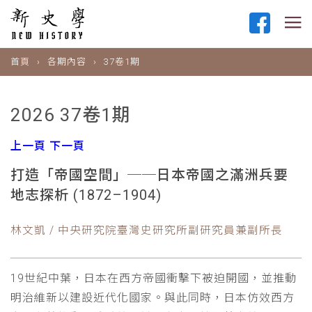
首頁
各期內容
37卷1期
2026 37卷1期
上一頁
下一頁
打造「帝國空間」──日本帝國之滿洲兵要
地志探析 (1872–1904)
林文凱 / 中央研究院臺灣史研究所副研究員兼副所長
19世紀中葉，日本在西方帝國衝擊下被迫開國，並推動
明治維新以建設近代化國家。與此同時，日本仿效西方