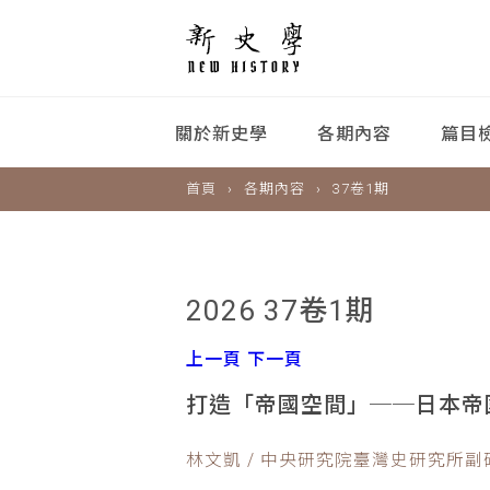
關於新史學
各期內容
篇目
首頁
各期內容
37卷1期
2026 37卷1期
上一頁
下一頁
打造「帝國空間」──日本帝國之
林文凱 / 中央研究院臺灣史研究所