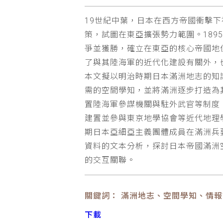
19世紀中葉，日本在西方帝國衝擊
策，試圖在東亞擴張勢力範圍。189
爭並獲勝，確立在東亞的核心帝國地
了與其陸海軍的近代化建設有關外，
本文擬以明治時期日本滿洲地志的知識
需的空間學知，並將滿洲逐步打造為
置陸海軍參謀機關與駐外武官等制度
建置並參與東京地學協會等近代地理
期日本亞細亞主義團體成員在滿洲兵
資料的文本分析，探討日本帝國滿洲
的交互關聯。
關鍵詞： 滿洲地志、空間學知、情
下載