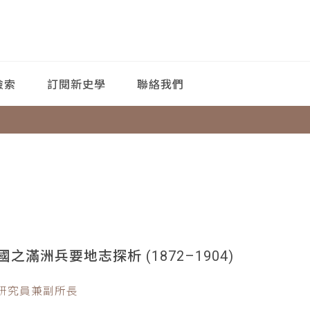
檢索
訂閱新史學
聯絡我們
滿洲兵要地志探析 (1872–1904)
副研究員兼副所長