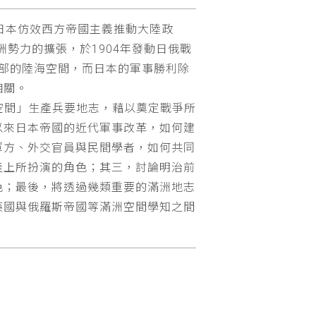
日本仿效西方帝國主義推動大陸政
勢力的擴張，於1904年發動日俄戰
部的陸海空間，而日本的軍事勝利除
相關。
題空間」生產兵要地志，藉以奠定戰爭所
以來日本帝國的近代軍事改革，如何建
軍方、外交官員與民間學者，如何共同
產上所扮演的角色；其三，討論明治前
色；最後，將透過幾類重要的滿洲地志
英國與俄羅斯帝國等滿洲空間學知之間