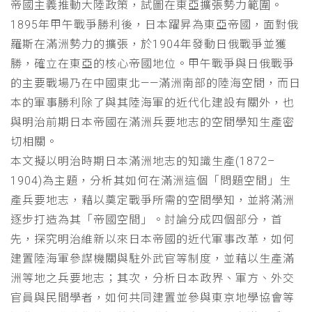
帝國主義推動大陸政策，試圖在東亞擴張勢力範圍。
1895年甲午戰爭勝利後，日本躍昇為東亞帝國，面對俄
羅斯在滿洲勢力的擴張，於1904年發動日俄戰爭並獲
勝，確立在東亞的核心帝國地位。甲午戰爭與日俄戰爭
的主要戰場乃在中國東北——滿洲南部的陸海空間，而日
本的軍事勝利除了與其陸海軍的近代化建設有關外，也
與明治前期日本帝國在滿洲兵要地志的空間學知生產密
切相關。
本文擬以明治時期日本滿洲地志的知識生產(1872–
1904)為主題，分析其如何在滿洲這個「問題空間」生
產兵要地志，藉以奠定戰爭所需的空間學知，並將滿洲
逐步打造為其「帝國空間」。討論分成四個部分，首
先，探究明治維新以來日本帝國的近代軍事改革，如何
建置陸海軍參謀機關與駐外武官等制度，並藉以生產滿
洲等地之兵要地志；其次，分析日本政界、軍方、外交
官員與民間學者，如何共同建置並參與東京地學協會等