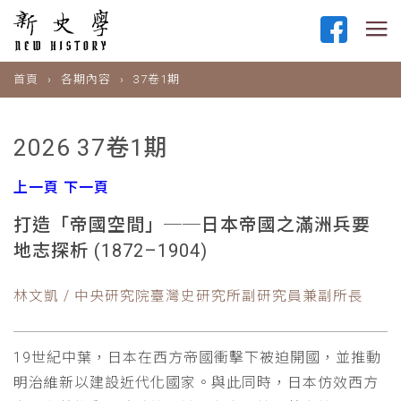
首頁
各期內容
37卷1期
2026 37卷1期
上一頁
下一頁
打造「帝國空間」──日本帝國之滿洲兵要
地志探析 (1872–1904)
林文凱 / 中央研究院臺灣史研究所副研究員兼副所長
19世紀中葉，日本在西方帝國衝擊下被迫開國，並推動
明治維新以建設近代化國家。與此同時，日本仿效西方