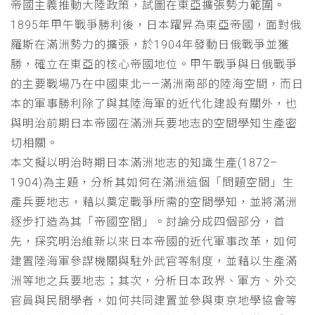
帝國主義推動大陸政策，試圖在東亞擴張勢力範圍。
1895年甲午戰爭勝利後，日本躍昇為東亞帝國，面對俄
羅斯在滿洲勢力的擴張，於1904年發動日俄戰爭並獲
勝，確立在東亞的核心帝國地位。甲午戰爭與日俄戰爭
的主要戰場乃在中國東北——滿洲南部的陸海空間，而日
本的軍事勝利除了與其陸海軍的近代化建設有關外，也
與明治前期日本帝國在滿洲兵要地志的空間學知生產密
切相關。
本文擬以明治時期日本滿洲地志的知識生產(1872–
1904)為主題，分析其如何在滿洲這個「問題空間」生
產兵要地志，藉以奠定戰爭所需的空間學知，並將滿洲
逐步打造為其「帝國空間」。討論分成四個部分，首
先，探究明治維新以來日本帝國的近代軍事改革，如何
建置陸海軍參謀機關與駐外武官等制度，並藉以生產滿
洲等地之兵要地志；其次，分析日本政界、軍方、外交
官員與民間學者，如何共同建置並參與東京地學協會等