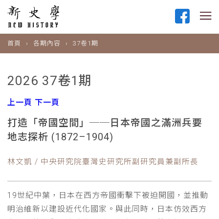
首頁
各期內容
37卷1期
2026 37卷1期
上一頁
下一頁
打造「帝國空間」──日本帝國之滿洲兵要
地志探析 (1872–1904)
林文凱 / 中央研究院臺灣史研究所副研究員兼副所長
19世紀中葉，日本在西方帝國衝擊下被迫開國，並推動
明治維新以建設近代化國家。與此同時，日本仿效西方