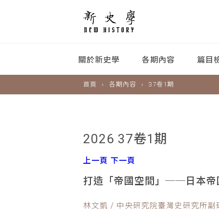
關於新史學
各期內容
篇目
首頁
各期內容
37卷1期
2026 37卷1期
上一頁
下一頁
打造「帝國空間」──日本帝國之
林文凱 / 中央研究院臺灣史研究所