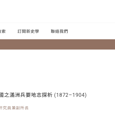
檢索
訂閱新史學
聯絡我們
滿洲兵要地志探析 (1872–1904)
副研究員兼副所長