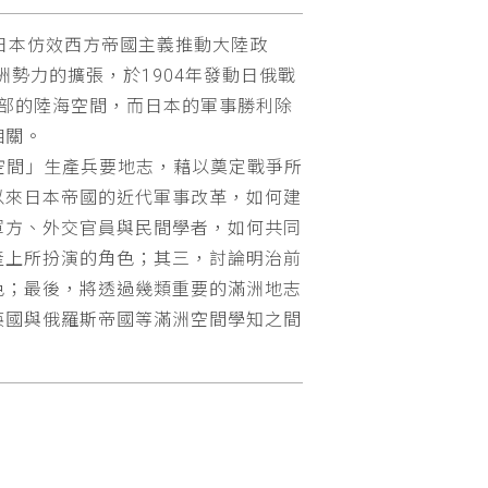
日本仿效西方帝國主義推動大陸政
勢力的擴張，於1904年發動日俄戰
部的陸海空間，而日本的軍事勝利除
相關。
題空間」生產兵要地志，藉以奠定戰爭所
以來日本帝國的近代軍事改革，如何建
軍方、外交官員與民間學者，如何共同
產上所扮演的角色；其三，討論明治前
色；最後，將透過幾類重要的滿洲地志
英國與俄羅斯帝國等滿洲空間學知之間