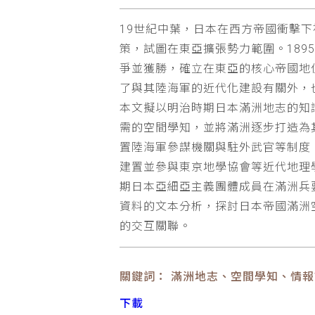
19世紀中葉，日本在西方帝國衝擊
策，試圖在東亞擴張勢力範圍。189
爭並獲勝，確立在東亞的核心帝國地
了與其陸海軍的近代化建設有關外，
本文擬以明治時期日本滿洲地志的知識
需的空間學知，並將滿洲逐步打造為
置陸海軍參謀機關與駐外武官等制度
建置並參與東京地學協會等近代地理
期日本亞細亞主義團體成員在滿洲兵
資料的文本分析，探討日本帝國滿洲
的交互關聯。
關鍵詞： 滿洲地志、空間學知、情
下載