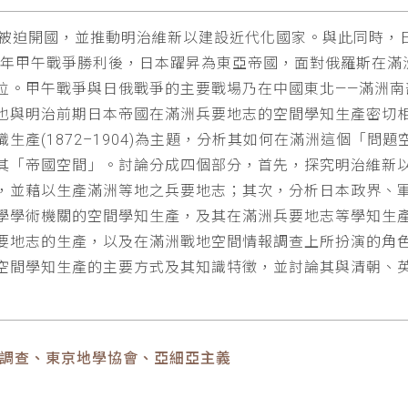
下被迫開國，並推動明治維新以建設近代化國家。與此同時，
5年甲午戰爭勝利後，日本躍昇為東亞帝國，面對俄羅斯在滿洲
位。甲午戰爭與日俄戰爭的主要戰場乃在中國東北——滿洲南
也與明治前期日本帝國在滿洲兵要地志的空間學知生產密切
生產(1872–1904)為主題，分析其如何在滿洲這個「問
其「帝國空間」。討論分成四個部分，首先，探究明治維新
，並藉以生產滿洲等地之兵要地志；其次，分析日本政界、
學學術機關的空間學知生產，及其在滿洲兵要地志等學知生
要地志的生產，以及在滿洲戰地空間情報調查上所扮演的角
空間學知生產的主要方式及其知識特徵，並討論其與清朝、
報調查、東京地學協會、亞細亞主義