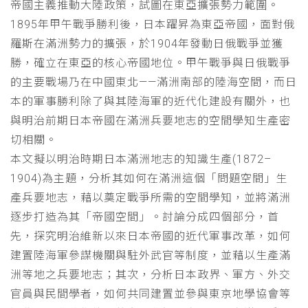
帝國主義推動大陸政策，試圖在東亞擴張勢力範圍。
1895年甲午戰爭勝利後，日本躍昇為東亞帝國，面對俄
羅斯在滿洲勢力的擴張，於1904年發動日俄戰爭並獲
勝，確立在東亞的核心帝國地位。甲午戰爭與日俄戰爭
的主要戰場乃在中國東北——滿洲南部的陸海空間，而日
本的軍事勝利除了與其陸海軍的近代化建設有關外，也
與明治前期日本帝國在滿洲兵要地志的空間學知生產密
切相關。
本文擬以明治時期日本滿洲地志的知識生產(1872–
1904)為主題，分析其如何在滿洲這個「問題空間」生
產兵要地志，藉以奠定戰爭所需的空間學知，並將滿洲
逐步打造為其「帝國空間」。討論分成四個部分，首
先，探究明治維新以來日本帝國的近代軍事改革，如何
建置陸海軍參謀機關與駐外武官等制度，並藉以生產滿
洲等地之兵要地志；其次，分析日本政界、軍方、外交
官員與民間學者，如何共同建置並參與東京地學協會等