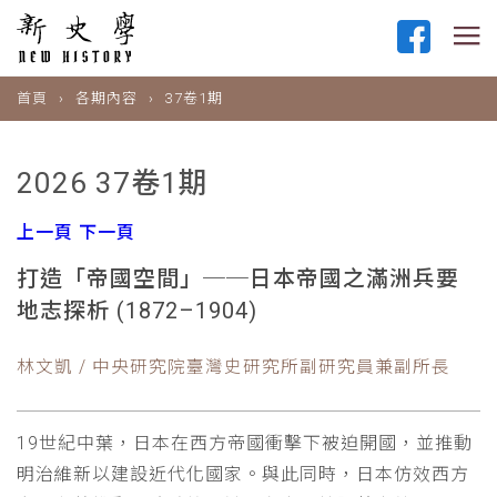
首頁
各期內容
37卷1期
2026 37卷1期
上一頁
下一頁
打造「帝國空間」──日本帝國之滿洲兵要
地志探析 (1872–1904)
林文凱 / 中央研究院臺灣史研究所副研究員兼副所長
19世紀中葉，日本在西方帝國衝擊下被迫開國，並推動
明治維新以建設近代化國家。與此同時，日本仿效西方