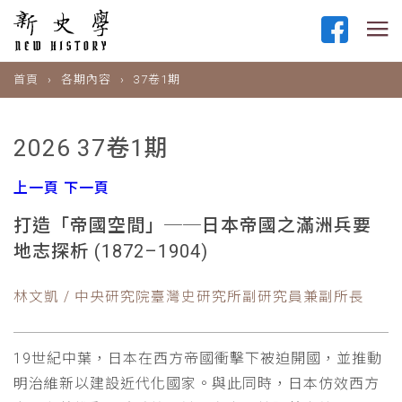
首頁
各期內容
37卷1期
2026 37卷1期
上一頁
下一頁
打造「帝國空間」──日本帝國之滿洲兵要
地志探析 (1872–1904)
林文凱 / 中央研究院臺灣史研究所副研究員兼副所長
19世紀中葉，日本在西方帝國衝擊下被迫開國，並推動
明治維新以建設近代化國家。與此同時，日本仿效西方