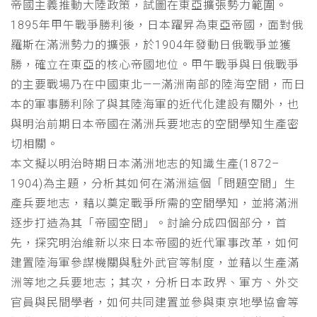
帝國主義推動大陸政策，試圖在東亞擴張勢力範圍。
1895年甲午戰爭勝利後，日本躍昇為東亞帝國，面對俄
羅斯在滿洲勢力的擴張，於1904年發動日俄戰爭並獲
勝，確立在東亞的核心帝國地位。甲午戰爭與日俄戰爭
的主要戰場乃在中國東北——滿洲南部的陸海空間，而日
本的軍事勝利除了與其陸海軍的近代化建設有關外，也
與明治前期日本帝國在滿洲兵要地志的空間學知生產密
切相關。
本文擬以明治時期日本滿洲地志的知識生產(1872–
1904)為主題，分析其如何在滿洲這個「問題空間」生
產兵要地志，藉以奠定戰爭所需的空間學知，並將滿洲
逐步打造為其「帝國空間」。討論分成四個部分，首
先，探究明治維新以來日本帝國的近代軍事改革，如何
建置陸海軍參謀機關與駐外武官等制度，並藉以生產滿
洲等地之兵要地志；其次，分析日本政界、軍方、外交
官員與民間學者，如何共同建置並參與東京地學協會等