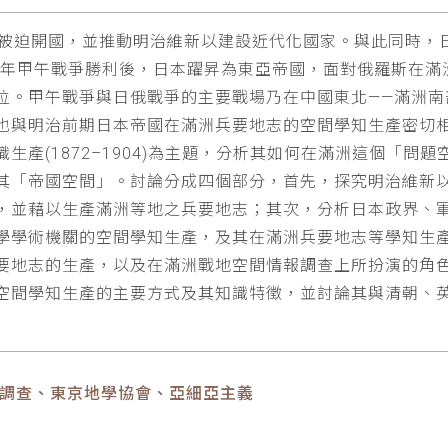
下被迫開國，並推動明治維新以建設近代化國家。與此同時，
5年甲午戰爭勝利後，日本躍昇為東亞帝國，面對俄羅斯在滿洲
位。甲午戰爭與日俄戰爭的主要戰場乃在中國東北——滿洲南
也與明治前期日本帝國在滿洲兵要地志的空間學知生產密切
生產(1872–1904)為主題，分析其如何在滿洲這個「問
其「帝國空間」。討論分成四個部分，首先，探究明治維新
，並藉以生產滿洲等地之兵要地志；其次，分析日本政界、
學學術機關的空間學知生產，及其在滿洲兵要地志等學知生
要地志的生產，以及在滿洲戰地空間情報調查上所扮演的角
空間學知生產的主要方式及其知識特徵，並討論其與清朝、
報調查、東京地學協會、亞細亞主義