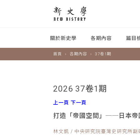
關於新史學
各期內容
篇目
首頁
各期內容
37卷1期
2026 37卷1期
上一頁
下一頁
打造「帝國空間」──日本帝國之
林文凱 / 中央研究院臺灣史研究所