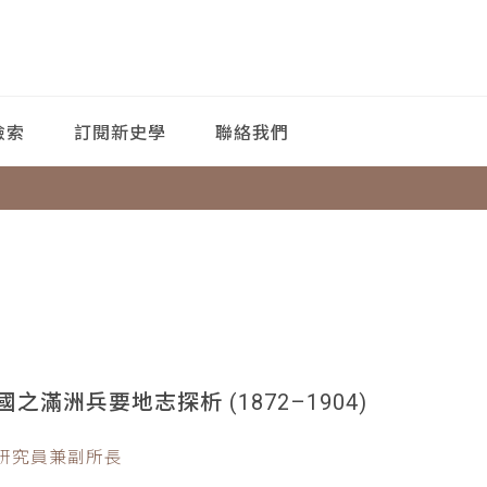
檢索
訂閱新史學
聯絡我們
滿洲兵要地志探析 (1872–1904)
副研究員兼副所長