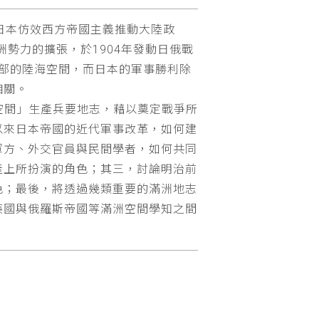
日本仿效西方帝國主義推動大陸政
勢力的擴張，於1904年發動日俄戰
部的陸海空間，而日本的軍事勝利除
相關。
題空間」生產兵要地志，藉以奠定戰爭所
以來日本帝國的近代軍事改革，如何建
軍方、外交官員與民間學者，如何共同
產上所扮演的角色；其三，討論明治前
色；最後，將透過幾類重要的滿洲地志
英國與俄羅斯帝國等滿洲空間學知之間