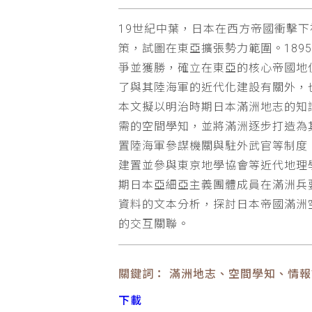
19世紀中葉，日本在西方帝國衝擊
策，試圖在東亞擴張勢力範圍。189
爭並獲勝，確立在東亞的核心帝國地
了與其陸海軍的近代化建設有關外，
本文擬以明治時期日本滿洲地志的知識
需的空間學知，並將滿洲逐步打造為
置陸海軍參謀機關與駐外武官等制度
建置並參與東京地學協會等近代地理
期日本亞細亞主義團體成員在滿洲兵
資料的文本分析，探討日本帝國滿洲
的交互關聯。
關鍵詞： 滿洲地志、空間學知、情
下載