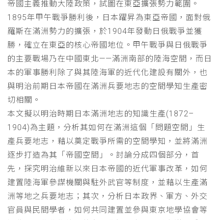
帝國主義推動大陸政策，試圖在東亞擴張勢力範圍。
1895年甲午戰爭勝利後，日本躍昇為東亞帝國，面對俄
羅斯在滿洲勢力的擴張，於1904年發動日俄戰爭並獲
勝，確立在東亞的核心帝國地位。甲午戰爭與日俄戰爭
的主要戰場乃在中國東北——滿洲南部的陸海空間，而日
本的軍事勝利除了與其陸海軍的近代化建設有關外，也
與明治前期日本帝國在滿洲兵要地志的空間學知生產密
切相關。
本文擬以明治時期日本滿洲地志的知識生產(1872–
1904)為主題，分析其如何在滿洲這個「問題空間」生
產兵要地志，藉以奠定戰爭所需的空間學知，並將滿洲
逐步打造為其「帝國空間」。討論分成四個部分，首
先，探究明治維新以來日本帝國的近代軍事改革，如何
建置陸海軍參謀機關與駐外武官等制度，並藉以生產滿
洲等地之兵要地志；其次，分析日本政界、軍方、外交
官員與民間學者，如何共同建置並參與東京地學協會等