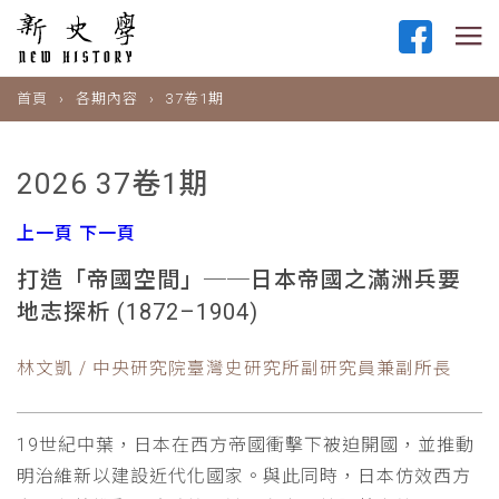
首頁
各期內容
37卷1期
2026 37卷1期
上一頁
下一頁
打造「帝國空間」──日本帝國之滿洲兵要
地志探析 (1872–1904)
林文凱 / 中央研究院臺灣史研究所副研究員兼副所長
19世紀中葉，日本在西方帝國衝擊下被迫開國，並推動
明治維新以建設近代化國家。與此同時，日本仿效西方