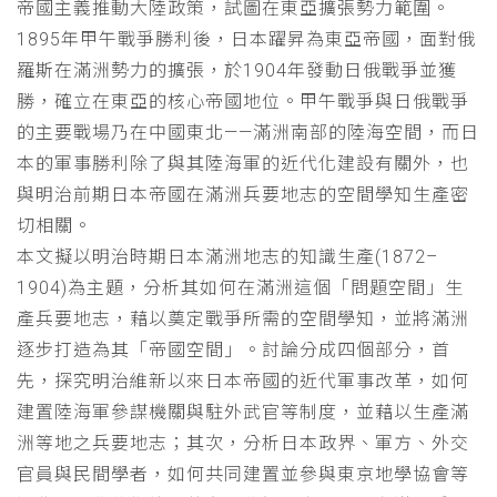
帝國主義推動大陸政策，試圖在東亞擴張勢力範圍。
1895年甲午戰爭勝利後，日本躍昇為東亞帝國，面對俄
羅斯在滿洲勢力的擴張，於1904年發動日俄戰爭並獲
勝，確立在東亞的核心帝國地位。甲午戰爭與日俄戰爭
的主要戰場乃在中國東北——滿洲南部的陸海空間，而日
本的軍事勝利除了與其陸海軍的近代化建設有關外，也
與明治前期日本帝國在滿洲兵要地志的空間學知生產密
切相關。
本文擬以明治時期日本滿洲地志的知識生產(1872–
1904)為主題，分析其如何在滿洲這個「問題空間」生
產兵要地志，藉以奠定戰爭所需的空間學知，並將滿洲
逐步打造為其「帝國空間」。討論分成四個部分，首
先，探究明治維新以來日本帝國的近代軍事改革，如何
建置陸海軍參謀機關與駐外武官等制度，並藉以生產滿
洲等地之兵要地志；其次，分析日本政界、軍方、外交
官員與民間學者，如何共同建置並參與東京地學協會等