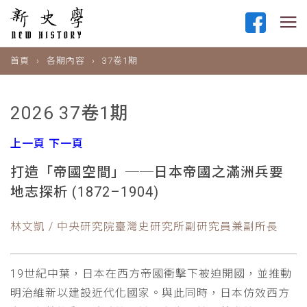
首頁
各期內容
37卷1期
2026 37卷1期
上一頁
下一頁
打造「帝國空間」──日本帝國之滿洲兵要
地志探析 (1872–1904)
林文凱 / 中央研究院臺灣史研究所副研究員兼副所長
19世紀中葉，日本在西方帝國衝擊下被迫開國，並推動
明治維新以建設近代化國家。與此同時，日本仿效西方