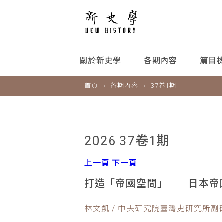
關於新史學
各期內容
篇目
首頁
各期內容
37卷1期
2026 37卷1期
上一頁
下一頁
打造「帝國空間」──日本帝國之
林文凱 / 中央研究院臺灣史研究所