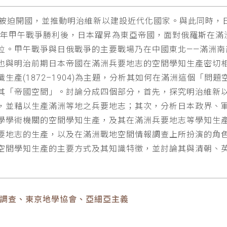
下被迫開國，並推動明治維新以建設近代化國家。與此同時，
5年甲午戰爭勝利後，日本躍昇為東亞帝國，面對俄羅斯在滿洲
位。甲午戰爭與日俄戰爭的主要戰場乃在中國東北——滿洲南
也與明治前期日本帝國在滿洲兵要地志的空間學知生產密切
生產(1872–1904)為主題，分析其如何在滿洲這個「問
其「帝國空間」。討論分成四個部分，首先，探究明治維新
，並藉以生產滿洲等地之兵要地志；其次，分析日本政界、
學學術機關的空間學知生產，及其在滿洲兵要地志等學知生
要地志的生產，以及在滿洲戰地空間情報調查上所扮演的角
空間學知生產的主要方式及其知識特徵，並討論其與清朝、
報調查、東京地學協會、亞細亞主義