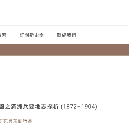
檢索
訂閱新史學
聯絡我們
滿洲兵要地志探析 (1872–1904)
副研究員兼副所長