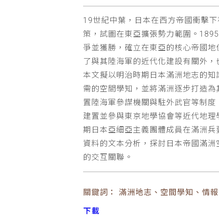
19世紀中葉，日本在西方帝國衝擊
策，試圖在東亞擴張勢力範圍。189
爭並獲勝，確立在東亞的核心帝國地
了與其陸海軍的近代化建設有關外，
本文擬以明治時期日本滿洲地志的知識
需的空間學知，並將滿洲逐步打造為
置陸海軍參謀機關與駐外武官等制度
建置並參與東京地學協會等近代地理
期日本亞細亞主義團體成員在滿洲兵
資料的文本分析，探討日本帝國滿洲
的交互關聯。
關鍵詞： 滿洲地志、空間學知、情
下載