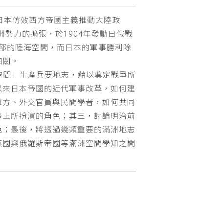
日本仿效西方帝國主義推動大陸政
勢力的擴張，於1904年發動日俄戰
部的陸海空間，而日本的軍事勝利除
相關。
題空間」生產兵要地志，藉以奠定戰爭所
以來日本帝國的近代軍事改革，如何建
軍方、外交官員與民間學者，如何共同
產上所扮演的角色；其三，討論明治前
色；最後，將透過幾類重要的滿洲地志
英國與俄羅斯帝國等滿洲空間學知之間