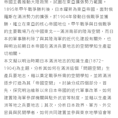
帝國主義推動大陸政策，試圖在東亞擴張勢力範圍。
1895年甲午戰爭勝利後，日本躍昇為東亞帝國，面對俄
羅斯在滿洲勢力的擴張，於1904年發動日俄戰爭並獲
勝，確立在東亞的核心帝國地位。甲午戰爭與日俄戰爭
的主要戰場乃在中國東北——滿洲南部的陸海空間，而日
本的軍事勝利除了與其陸海軍的近代化建設有關外，也
與明治前期日本帝國在滿洲兵要地志的空間學知生產密
切相關。
本文擬以明治時期日本滿洲地志的知識生產(1872–
1904)為主題，分析其如何在滿洲這個「問題空間」生
產兵要地志，藉以奠定戰爭所需的空間學知，並將滿洲
逐步打造為其「帝國空間」。討論分成四個部分，首
先，探究明治維新以來日本帝國的近代軍事改革，如何
建置陸海軍參謀機關與駐外武官等制度，並藉以生產滿
洲等地之兵要地志；其次，分析日本政界、軍方、外交
官員與民間學者，如何共同建置並參與東京地學協會等