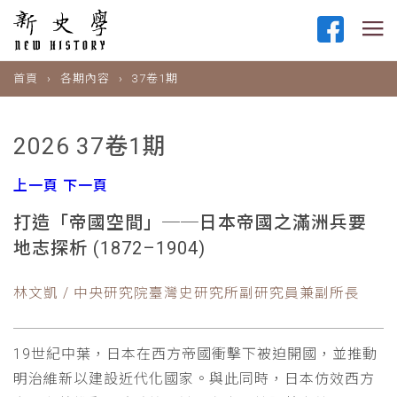
首頁
各期內容
37卷1期
2026 37卷1期
上一頁
下一頁
打造「帝國空間」──日本帝國之滿洲兵要
地志探析 (1872–1904)
林文凱 / 中央研究院臺灣史研究所副研究員兼副所長
19世紀中葉，日本在西方帝國衝擊下被迫開國，並推動
明治維新以建設近代化國家。與此同時，日本仿效西方