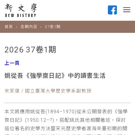
首頁
各期內容
37卷1期
2026 37卷1期
上一頁
姚從吾《強學齋日記》中的讀書生活
宋家復 / 國立臺灣大學歷史學系副教授
本文將應用姚從吾(1894–1970)從未公開發表的《強學
齋日記》(1950.12–?)，搭配姚氏其他相關著述，探討
這位著名的史學方法暨宋元歷史學者渡海來臺初期的閱