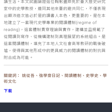
讀生活。本文試圖論證這位鞠躬盡瘁死於臺大歷史研究
室中的史學教授，連同其他來臺的避共同仁，不僅表現
出顛沛造次皆必於是的讀書人本色，更重要的，是在本
地建立了一套現代史學專業的閱讀體制(regime of
reading)，這套體制貫穿理論與實作，建構並且規範了
從閱讀到寫作、從機構建制到真理展望的系統組合。是
這套閱讀體制，填充了本地人文社會高等教研的戰後破
墟，使得與其他形成中的更具威力的閱讀體制的對抗與
附合成為可能。
關鍵詞： 姚從吾、強學齋日記、閱讀體制、史學史、學
術文化
下載