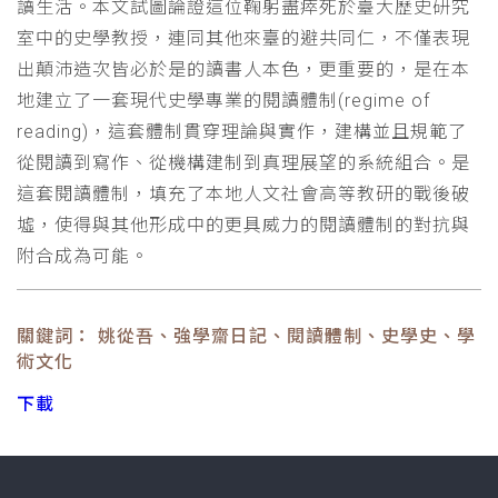
讀生活。本文試圖論證這位鞠躬盡瘁死於臺大歷史研究
室中的史學教授，連同其他來臺的避共同仁，不僅表現
出顛沛造次皆必於是的讀書人本色，更重要的，是在本
地建立了一套現代史學專業的閱讀體制(regime of
reading)，這套體制貫穿理論與實作，建構並且規範了
從閱讀到寫作、從機構建制到真理展望的系統組合。是
這套閱讀體制，填充了本地人文社會高等教研的戰後破
墟，使得與其他形成中的更具威力的閱讀體制的對抗與
附合成為可能。
關鍵詞： 姚從吾、強學齋日記、閱讀體制、史學史、學
術文化
下載