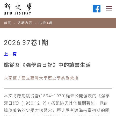
首頁
各期內容
37卷1期
2026 37卷1期
上一頁
姚從吾《強學齋日記》中的讀書生活
宋家復 / 國立臺灣大學歷史學系副教授
本文將應用姚從吾(1894–1970)從未公開發表的《強學
齋日記》(1950.12–?)，搭配姚氏其他相關著述，探討
這位著名的史學方法暨宋元歷史學者渡海來臺初期的閱