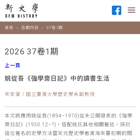
首頁
各期內容
37卷1期
2026 37卷1期
上一頁
姚從吾《強學齋日記》中的讀書生活
宋家復 / 國立臺灣大學歷史學系副教授
本文將應用姚從吾(1894–1970)從未公開發表的《強學
齋日記》(1950.12–?)，搭配姚氏其他相關著述，探討
這位著名的史學方法暨宋元歷史學者渡海來臺初期的閱