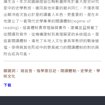
讀生活。本文試圖論證這位鞠躬盡瘁死於臺大歷史研究
室中的史學教授，連同其他來臺的避共同仁，不僅表現
出顛沛造次皆必於是的讀書人本色，更重要的，是在本
地建立了一套現代史學專業的閱讀體制(regime of
reading)，這套體制貫穿理論與實作，建構並且規範了
從閱讀到寫作、從機構建制到真理展望的系統組合。是
這套閱讀體制，填充了本地人文社會高等教研的戰後破
墟，使得與其他形成中的更具威力的閱讀體制的對抗與
附合成為可能。
關鍵詞： 姚從吾、強學齋日記、閱讀體制、史學史、學
術文化
下載