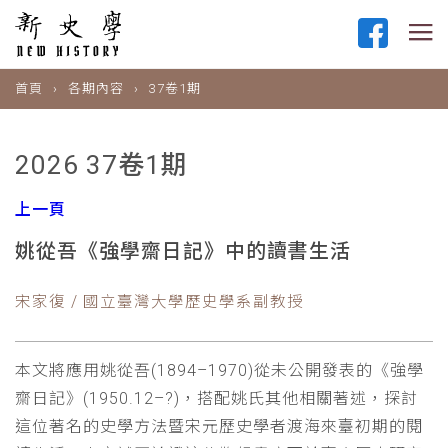
首頁
各期內容
37卷1期
2026 37卷1期
上一頁
姚從吾《強學齋日記》中的讀書生活
宋家復 / 國立臺灣大學歷史學系副教授
本文將應用姚從吾(1894–1970)從未公開發表的《強學
齋日記》(1950.12–?)，搭配姚氏其他相關著述，探討
這位著名的史學方法暨宋元歷史學者渡海來臺初期的閱