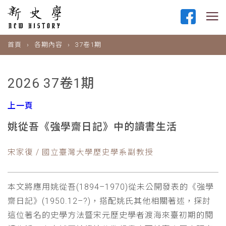
首頁
各期內容
37卷1期
2026 37卷1期
上一頁
姚從吾《強學齋日記》中的讀書生活
宋家復 / 國立臺灣大學歷史學系副教授
本文將應用姚從吾(1894–1970)從未公開發表的《強學
齋日記》(1950.12–?)，搭配姚氏其他相關著述，探討
這位著名的史學方法暨宋元歷史學者渡海來臺初期的閱