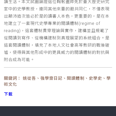
讀生活。本文試圖論證這位鞠躬盡瘁死於臺大歷史研究
室中的史學教授，連同其他來臺的避共同仁，不僅表現
出顛沛造次皆必於是的讀書人本色，更重要的，是在本
地建立了一套現代史學專業的閱讀體制(regime of
reading)，這套體制貫穿理論與實作，建構並且規範了
從閱讀到寫作、從機構建制到真理展望的系統組合。是
這套閱讀體制，填充了本地人文社會高等教研的戰後破
墟，使得與其他形成中的更具威力的閱讀體制的對抗與
附合成為可能。
關鍵詞： 姚從吾、強學齋日記、閱讀體制、史學史、學
術文化
下載