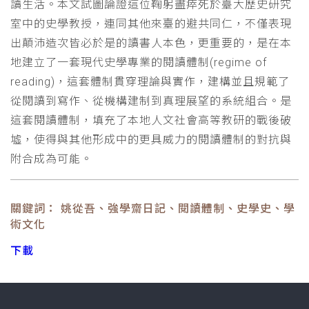
讀生活。本文試圖論證這位鞠躬盡瘁死於臺大歷史研究
室中的史學教授，連同其他來臺的避共同仁，不僅表現
出顛沛造次皆必於是的讀書人本色，更重要的，是在本
地建立了一套現代史學專業的閱讀體制(regime of
reading)，這套體制貫穿理論與實作，建構並且規範了
從閱讀到寫作、從機構建制到真理展望的系統組合。是
這套閱讀體制，填充了本地人文社會高等教研的戰後破
墟，使得與其他形成中的更具威力的閱讀體制的對抗與
附合成為可能。
關鍵詞： 姚從吾、強學齋日記、閱讀體制、史學史、學
術文化
下載