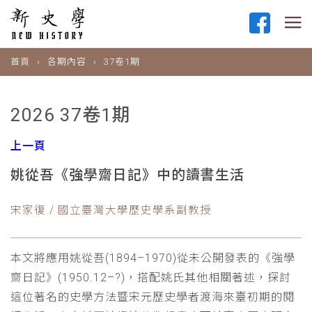
首頁
各期內容
37卷1期
2026 37卷1期
上一頁
姚從吾《強學齋日記》中的讀書生活
宋家復 / 國立臺灣大學歷史學系副教授
本文將應用姚從吾(1894–1970)從未公開發表的《強學
齋日記》(1950.12–?)，搭配姚氏其他相關著述，探討
這位著名的史學方法暨宋元歷史學者渡海來臺初期的閱