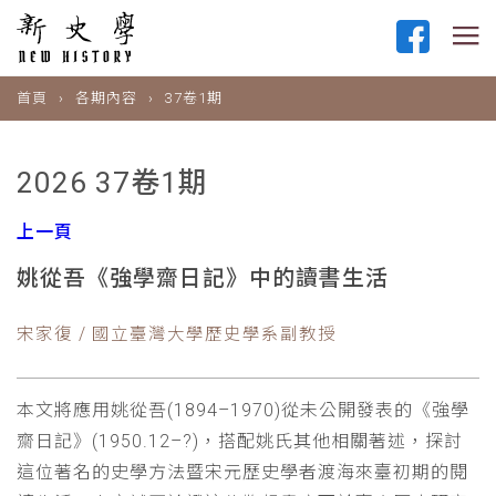
首頁
各期內容
37卷1期
2026 37卷1期
上一頁
姚從吾《強學齋日記》中的讀書生活
宋家復 / 國立臺灣大學歷史學系副教授
本文將應用姚從吾(1894–1970)從未公開發表的《強學
齋日記》(1950.12–?)，搭配姚氏其他相關著述，探討
這位著名的史學方法暨宋元歷史學者渡海來臺初期的閱