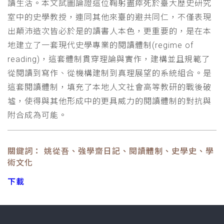
讀生活。本文試圖論證這位鞠躬盡瘁死於臺大歷史研究
室中的史學教授，連同其他來臺的避共同仁，不僅表現
出顛沛造次皆必於是的讀書人本色，更重要的，是在本
地建立了一套現代史學專業的閱讀體制(regime of
reading)，這套體制貫穿理論與實作，建構並且規範了
從閱讀到寫作、從機構建制到真理展望的系統組合。是
這套閱讀體制，填充了本地人文社會高等教研的戰後破
墟，使得與其他形成中的更具威力的閱讀體制的對抗與
附合成為可能。
關鍵詞： 姚從吾、強學齋日記、閱讀體制、史學史、學
術文化
下載