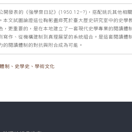
從未公開發表的《強學齋日記》(1950.12–?)，搭配姚氏其
。本文試圖論證這位鞠躬盡瘁死於臺大歷史研究室中的史學
重要的，是在本地建立了一套現代史學專業的閱讀體制(regim
到寫作、從機構建制到真理展望的系統組合。是這套閱讀體
力的閱讀體制的對抗與附合成為可能。
讀體制、史學史、學術文化