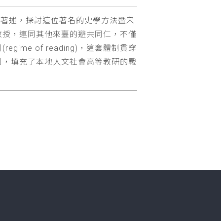
他相關著述，探討這位著名的史學方法暨宋
教授，連同其他來臺的避共同仁，不僅
e of reading)，這套體制貫穿
制，填充了本地人文社會高等教研的戰