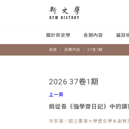
關於新史學
各期內容
篇目
首頁
各期內容
37卷1期
2026 37卷1期
上一頁
姚從吾《強學齋日記》中的讀
宋家復 / 國立臺灣大學歷史學系副教