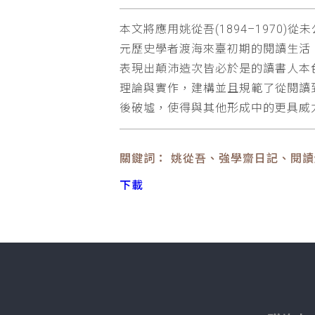
本文將應用姚從吾(1894–1970)
元歷史學者渡海來臺初期的閱讀生活
表現出顛沛造次皆必於是的讀書人本色，更
理論與實作，建構並且規範了從閱讀
後破墟，使得與其他形成中的更具威
關鍵詞： 姚從吾、強學齋日記、閱
下載