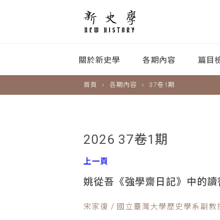
關於新史學
各期內容
篇目
首頁
各期內容
37卷1期
2026 37卷1期
上一頁
姚從吾《強學齋日記》中的讀
宋家復 / 國立臺灣大學歷史學系副教