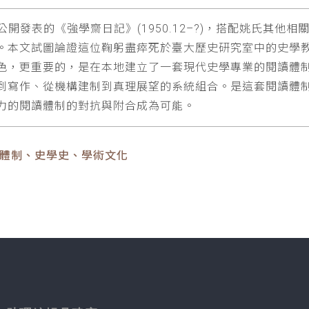
從未公開發表的《強學齋日記》(1950.12–?)，搭配姚氏其
。本文試圖論證這位鞠躬盡瘁死於臺大歷史研究室中的史學
重要的，是在本地建立了一套現代史學專業的閱讀體制(regim
到寫作、從機構建制到真理展望的系統組合。是這套閱讀體
力的閱讀體制的對抗與附合成為可能。
讀體制、史學史、學術文化