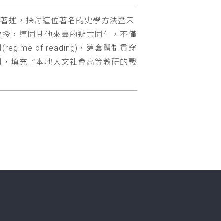
他相關著述，探討這位著名的史學方法暨宋
教授，連同其他來臺的避共同仁，不僅
e of reading)，這套體制貫穿
制，填充了本地人文社會高等教研的戰