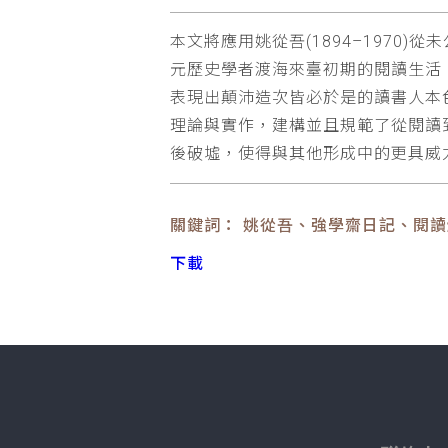
本文將應用姚從吾(1894–1970)
元歷史學者渡海來臺初期的閱讀生活
表現出顛沛造次皆必於是的讀書人本色，更
理論與實作，建構並且規範了從閱讀
後破墟，使得與其他形成中的更具威
關鍵詞： 姚從吾、強學齋日記、閱
下載