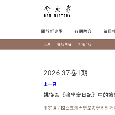
關於新史學
各期內容
篇目
首頁
各期內容
37卷1期
2026 37卷1期
上一頁
姚從吾《強學齋日記》中的讀
宋家復 / 國立臺灣大學歷史學系副教