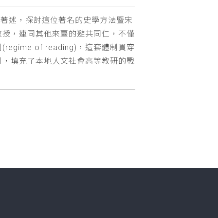
他相關著述，探討這位著名的史學方法暨宋
教授，連同其他來臺的避共同仁，不僅
e of reading)，這套體制貫穿
制，填充了本地人文社會高等教研的戰