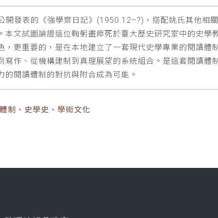
從未公開發表的《強學齋日記》(1950.12–?)，搭配姚氏其
。本文試圖論證這位鞠躬盡瘁死於臺大歷史研究室中的史學
重要的，是在本地建立了一套現代史學專業的閱讀體制(regim
到寫作、從機構建制到真理展望的系統組合。是這套閱讀體
力的閱讀體制的對抗與附合成為可能。
讀體制、史學史、學術文化