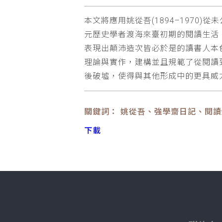
本文將應用姚從吾(1894–1970)
元歷史學者渡海來臺初期的閱讀生活
表現出顛沛造次皆必於是的讀書人本色，更
理論與實作，建構並且規範了從閱讀
後破墟，使得與其他形成中的更具威
關鍵詞： 姚從吾、強學齋日記、閱
下載