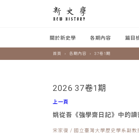
關於新史學
各期內容
篇目
首頁
各期內容
37卷1期
2026 37卷1期
上一頁
姚從吾《強學齋日記》中的讀
宋家復 / 國立臺灣大學歷史學系副教