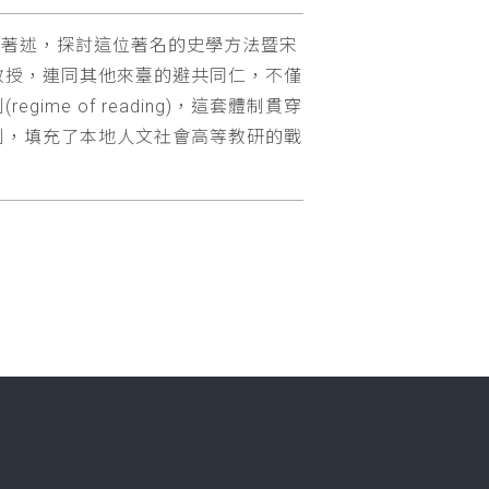
他相關著述，探討這位著名的史學方法暨宋
教授，連同其他來臺的避共同仁，不僅
e of reading)，這套體制貫穿
制，填充了本地人文社會高等教研的戰