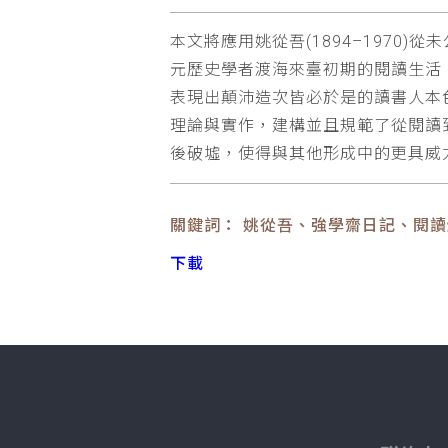
本文將應用姚從吾(1894–1970)
元歷史學者渡海來臺初期的閱讀生活
表現出顛沛造次皆必於是的讀書人本色，更
理論與實作，建構並且規範了從閱讀
後破墟，使得與其他形成中的更具威
關鍵詞： 姚從吾、強學齋日記、閱
下載