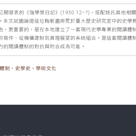
從未公開發表的《強學齋日記》(1950.12–?)，搭配姚氏其
。本文試圖論證這位鞠躬盡瘁死於臺大歷史研究室中的史學
重要的，是在本地建立了一套現代史學專業的閱讀體制(regim
到寫作、從機構建制到真理展望的系統組合。是這套閱讀體
力的閱讀體制的對抗與附合成為可能。
讀體制、史學史、學術文化