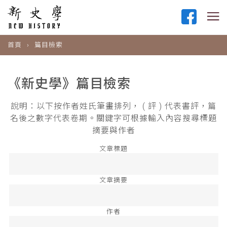
首頁
篇目檢索
《新史學》篇目檢索
說明：以下按作者姓氏筆畫排列， ( 評 ) 代表書評，篇
名後之數字代表卷期。關鍵字可根據輸入內容搜尋標題
摘要與作者
文章標題
文章摘要
作者