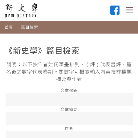
首頁
篇目檢索
《新史學》篇目檢索
說明：以下按作者姓氏筆畫排列， ( 評 ) 代表書評，篇
名後之數字代表卷期。關鍵字可根據輸入內容搜尋標題
摘要與作者
文章標題
文章摘要
作者