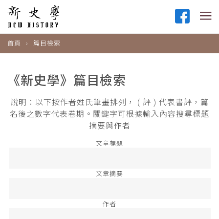
首頁
篇目檢索
《新史學》篇目檢索
說明：以下按作者姓氏筆畫排列， ( 評 ) 代表書評，篇
名後之數字代表卷期。關鍵字可根據輸入內容搜尋標題
摘要與作者
文章標題
文章摘要
作者