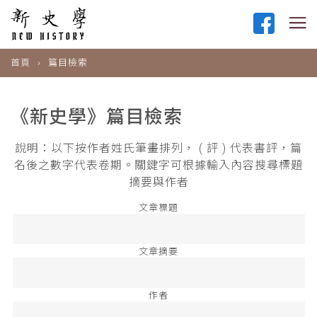
首頁
篇目檢索
《新史學》篇目檢索
說明：以下按作者姓氏筆畫排列， ( 評 ) 代表書評，篇
名後之數字代表卷期。關鍵字可根據輸入內容搜尋標題
摘要與作者
文章標題
文章摘要
作者