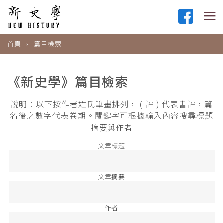
首頁
篇目檢索
《新史學》篇目檢索
說明：以下按作者姓氏筆畫排列， ( 評 ) 代表書評，篇
名後之數字代表卷期。關鍵字可根據輸入內容搜尋標題
摘要與作者
文章標題
文章摘要
作者