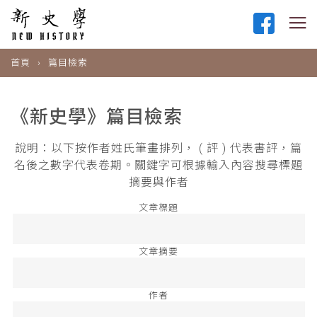
首頁
篇目檢索
《新史學》篇目檢索
說明：以下按作者姓氏筆畫排列， ( 評 ) 代表書評，篇
名後之數字代表卷期。關鍵字可根據輸入內容搜尋標題
摘要與作者
文章標題
文章摘要
作者