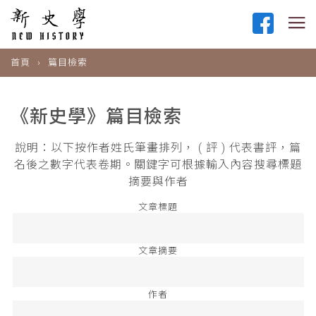
首頁
篇目檢索
《新史學》篇目檢索
說明：以下按作者姓氏筆畫排列， ( 評 ) 代表書評，篇
名後之數字代表卷期。關鍵字可根據輸入內容搜尋標題
摘要與作者
文章標題
文章摘要
作者