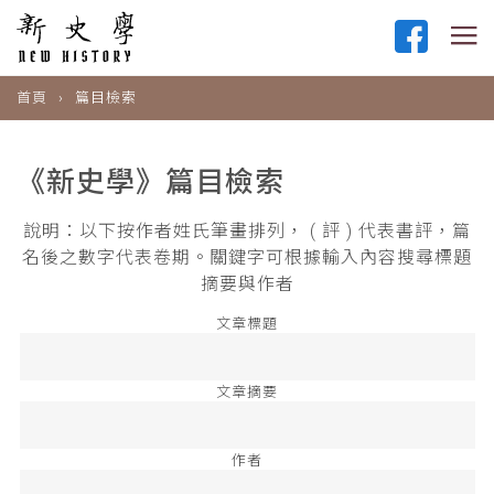
首頁
篇目檢索
《新史學》篇目檢索
說明：以下按作者姓氏筆畫排列， ( 評 ) 代表書評，篇
名後之數字代表卷期。關鍵字可根據輸入內容搜尋標題
摘要與作者
文章標題
文章摘要
作者