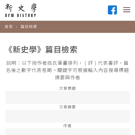
首頁
篇目檢索
《新史學》篇目檢索
說明：以下按作者姓氏筆畫排列， ( 評 ) 代表書評，篇
名後之數字代表卷期。關鍵字可根據輸入內容搜尋標題
摘要與作者
文章標題
文章摘要
作者