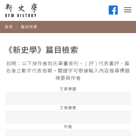
首頁
篇目檢索
《新史學》篇目檢索
說明：以下按作者姓氏筆畫排列， ( 評 ) 代表書評，篇
名後之數字代表卷期。關鍵字可根據輸入內容搜尋標題
摘要與作者
文章標題
文章摘要
作者