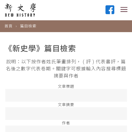
首頁
篇目檢索
《新史學》篇目檢索
說明：以下按作者姓氏筆畫排列， ( 評 ) 代表書評，篇
名後之數字代表卷期。關鍵字可根據輸入內容搜尋標題
摘要與作者
文章標題
文章摘要
作者